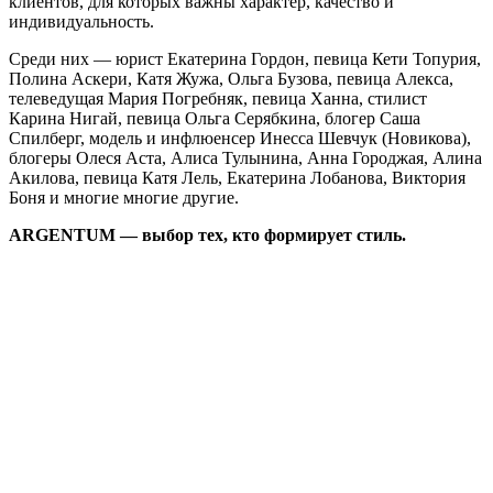
клиентов, для которых важны характер, качество и
индивидуальность.
Среди них — юрист Екатерина Гордон, певица Кети Топурия,
Полина Аскери, Катя Жужа, Ольга Бузова, певица Алекса,
телеведущая Мария Погребняк, певица Ханна, стилист
Карина Нигай, певица Ольга Серябкина, блогер Саша
Спилберг, модель и инфлюенсер Инесса Шевчук (Новикова),
блогеры Олеся Аста, Алиса Тулынина, Анна Городжая, Алина
Акилова, певица Катя Лель, Екатерина Лобанова, Виктория
Боня и многие многие другие.
ARGENTUM — выбор тех, кто формирует стиль.