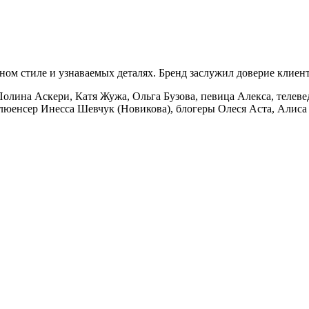
ом стиле и узнаваемых деталях. Бренд заслужил доверие клиенто
олина Аскери, Катя Жужа, Ольга Бузова, певица Алекса, телев
люенсер Инесса Шевчук (Новикова), блогеры Олеся Аста, Алиса