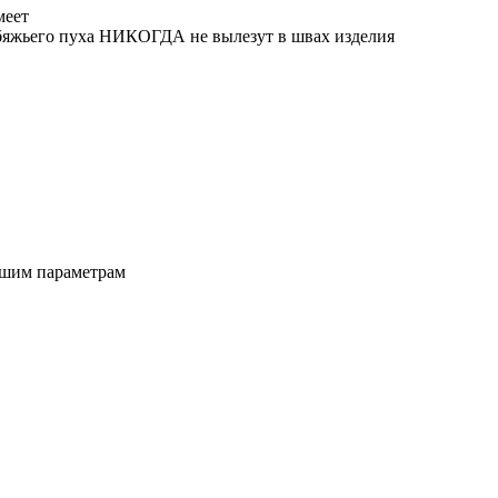
меет
бяжьего пуха НИКОГДА не вылезут в швах изделия
ашим параметрам