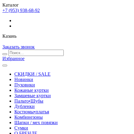
Каталог
+7 (953) 938-68-92
Казань
Заказать звонок
Избранное
СКИДКИ / SALE
Новинки
Пуховики
Кожаные куртки
Замшевые куртки
Пальто•Шубы
Дубленки
Костюмы•платья
Комбинезоны
Шапки / мех повязки
Сумки
О БРЕНДЕ