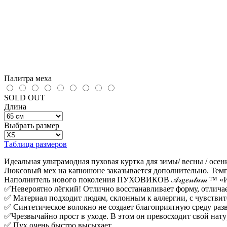
Палитра меха
SOLD OUT
Длина
Выбрать размер
Таблица размеров
Идеальная ультрамодная пуховая куртка для зимы/ весны / осен
Люксовый мех на капюшоне заказывается дополнительно. Темпе
Наполнитель нового поколения ПУХОВИКОВ 𝒜𝓇𝑔𝑒𝓃𝓉𝓊𝓂 ™️ 
✅Невероятно лёгкий! Отлично восстанавливает форму, отличае
✅ Материал подходит людям, склонным к аллергии, с чувстви
✅ Синтетическое волокно не создает благоприятную среду ра
✅Чрезвычайно прост в уходе. В этом он превосходит свой нату
✅ Пух очень быстро высыхает