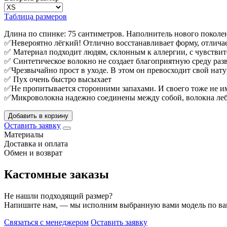
Таблица размеров
Длина по спинке: 75 сантиметров. Наполнитель нового поколени
✅Невероятно лёгкий! Отлично восстанавливает форму, отличае
✅ Материал подходит людям, склонным к аллергии, с чувстви
✅ Синтетическое волокно не создает благоприятную среду ра
✅Чрезвычайно прост в уходе. В этом он превосходит свой нату
✅ Пух очень быстро высыхает
✅Не пропитывается сторонними запахами. И своего тоже не и
✅Микроволокна надежно соединены между собой, волокна ле
Добавить в корзину
Оставить заявку
Материалы
Доставка и оплата
Обмен и возврат
Кастомные заказы
Не нашли подходящий размер?
Напишите нам, — мы исполним выбранную вами модель по в
Связаться с менеджером
Оставить заявку