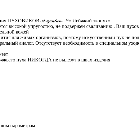
я ПУХОВИКОВ 𝒜𝓇𝑔𝑒𝓃𝓉𝓊𝓂 ™️« Лебяжий экопух».
тся высокой упругостью, не подвержен сваливанию . Ваш пухов
тельной кожей
звития для живых организмов, поэтому искусственный пух не п
ральный аналог. Отсутствует необходимость в специальном уход
меет
бяжьего пуха НИКОГДА не вылезут в швах изделия
ашим параметрам