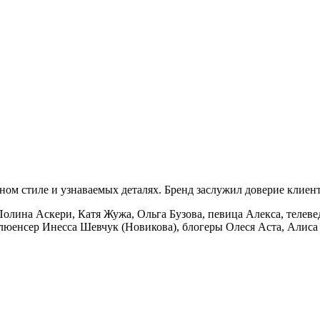
ом стиле и узнаваемых деталях. Бренд заслужил доверие клиенто
олина Аскери, Катя Жужа, Ольга Бузова, певица Алекса, телев
люенсер Инесса Шевчук (Новикова), блогеры Олеся Аста, Алиса