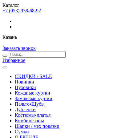
Каталог
+7 (953) 938-68-92
Казань
Заказать звонок
Избранное
СКИДКИ / SALE
Новинки
Пуховики
Кожаные куртки
Замшевые куртки
Пальто•Шубы
Дубленки
Костюмы•платья
Комбинезоны
Шапки / мех повязки
Сумки
О БРЕНДЕ