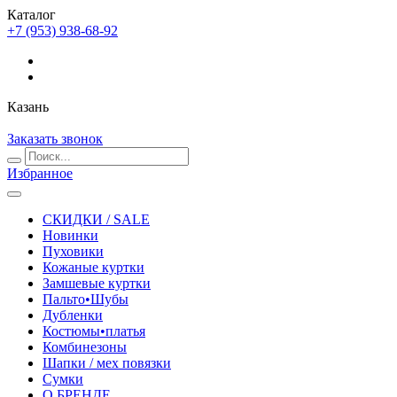
Каталог
+7 (953) 938-68-92
Казань
Заказать звонок
Избранное
СКИДКИ / SALE
Новинки
Пуховики
Кожаные куртки
Замшевые куртки
Пальто•Шубы
Дубленки
Костюмы•платья
Комбинезоны
Шапки / мех повязки
Сумки
О БРЕНДЕ