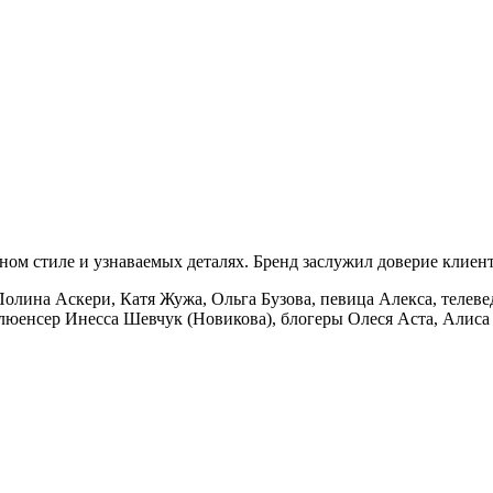
ом стиле и узнаваемых деталях. Бренд заслужил доверие клиенто
олина Аскери, Катя Жужа, Ольга Бузова, певица Алекса, телев
люенсер Инесса Шевчук (Новикова), блогеры Олеся Аста, Алиса