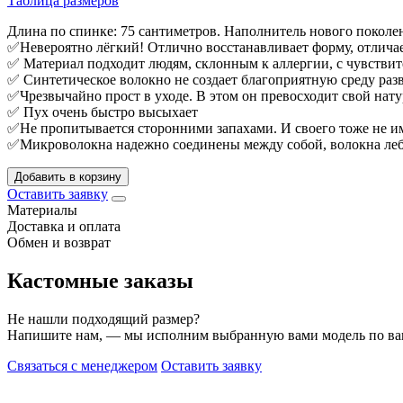
Таблица размеров
Длина по спинке: 75 сантиметров. Наполнитель нового поколени
✅Невероятно лёгкий! Отлично восстанавливает форму, отличае
✅ Материал подходит людям, склонным к аллергии, с чувстви
✅ Синтетическое волокно не создает благоприятную среду ра
✅Чрезвычайно прост в уходе. В этом он превосходит свой нату
✅ Пух очень быстро высыхает
✅Не пропитывается сторонними запахами. И своего тоже не и
✅Микроволокна надежно соединены между собой, волокна ле
Добавить в корзину
Оставить заявку
Материалы
Доставка и оплата
Обмен и возврат
Кастомные заказы
Не нашли подходящий размер?
Напишите нам, — мы исполним выбранную вами модель по в
Связаться с менеджером
Оставить заявку