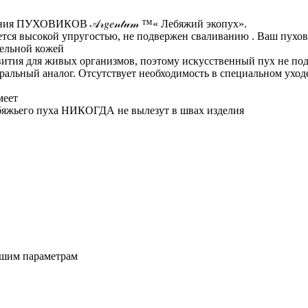
я ПУХОВИКОВ 𝒜𝓇𝑔𝑒𝓃𝓉𝓊𝓂 ™️« Лебяжий экопух».
тся высокой упругостью, не подвержен сваливанию . Ваш пухов
тельной кожей
звития для живых организмов, поэтому искусственный пух не п
ральный аналог. Отсутствует необходимость в специальном уход
меет
бяжьего пуха НИКОГДА не вылезут в швах изделия
ашим параметрам