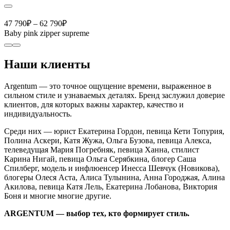
47 790
₽
–
62 790
₽
Baby pink zipper supreme
Наши клиенты
Argentum — это точное ощущение времени, выраженное в
сильном стиле и узнаваемых деталях. Бренд заслужил доверие
клиентов, для которых важны характер, качество и
индивидуальность.
Среди них — юрист Екатерина Гордон, певица Кети Топурия,
Полина Аскери, Катя Жужа, Ольга Бузова, певица Алекса,
телеведущая Мария Погребняк, певица Ханна, стилист
Карина Нигай, певица Ольга Серябкина, блогер Саша
Спилберг, модель и инфлюенсер Инесса Шевчук (Новикова),
блогеры Олеся Аста, Алиса Тулынина, Анна Городжая, Алина
Акилова, певица Катя Лель, Екатерина Лобанова, Виктория
Боня и многие многие другие.
ARGENTUM — выбор тех, кто формирует стиль.