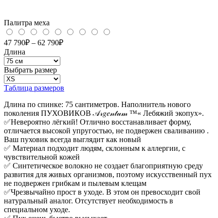
Палитра меха
47 790
₽
–
62 790
₽
Длина
Выбрать размер
Таблица размеров
Длина по спинке: 75 сантиметров. Наполнитель нового
поколения ПУХОВИКОВ 𝒜𝓇𝑔𝑒𝓃𝓉𝓊𝓂 ™️« Лебяжий экопух».
✅Невероятно лёгкий! Отлично восстанавливает форму,
отличается высокой упругостью, не подвержен сваливанию .
Ваш пуховик всегда выглядит как новый
✅ Материал подходит людям, склонным к аллергии, с
чувствительной кожей
✅ Синтетическое волокно не создает благоприятную среду
развития для живых организмов, поэтому искусственный пух
не подвержен грибкам и пылевым клещам
✅Чрезвычайно прост в уходе. В этом он превосходит свой
натуральный аналог. Отсутствует необходимость в
специальном уходе.