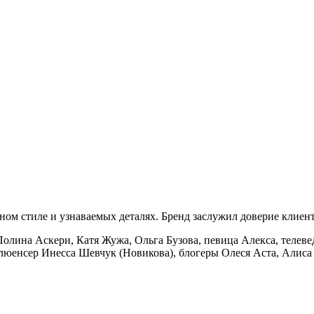
ом стиле и узнаваемых деталях. Бренд заслужил доверие клиенто
олина Аскери, Катя Жужа, Ольга Бузова, певица Алекса, телев
люенсер Инесса Шевчук (Новикова), блогеры Олеся Аста, Алиса