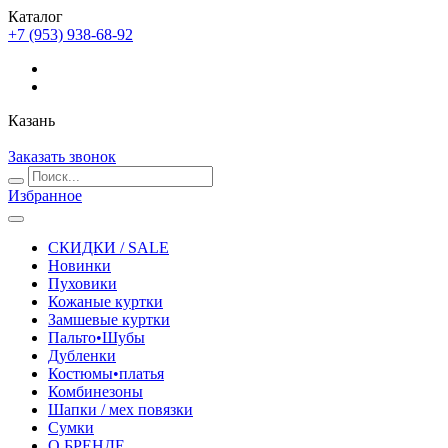
Каталог
+7 (953) 938-68-92
Казань
Заказать звонок
Избранное
СКИДКИ / SALE
Новинки
Пуховики
Кожаные куртки
Замшевые куртки
Пальто•Шубы
Дубленки
Костюмы•платья
Комбинезоны
Шапки / мех повязки
Сумки
О БРЕНДЕ