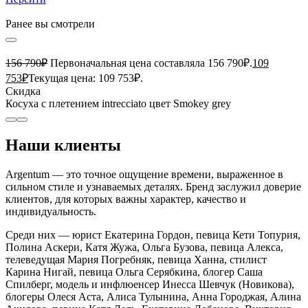
Ранее вы смотрели
156 790
₽
Первоначальная цена составляла 156 790₽.
109
753
₽
Текущая цена: 109 753₽.
Скидка
Косуха с плетением intrecciato цвет Smokey grey
Наши клиенты
Argentum — это точное ощущение времени, выраженное в
сильном стиле и узнаваемых деталях. Бренд заслужил доверие
клиентов, для которых важны характер, качество и
индивидуальность.
Среди них — юрист Екатерина Гордон, певица Кети Топурия,
Полина Аскери, Катя Жужа, Ольга Бузова, певица Алекса,
телеведущая Мария Погребняк, певица Ханна, стилист
Карина Нигай, певица Ольга Серябкина, блогер Саша
Спилберг, модель и инфлюенсер Инесса Шевчук (Новикова),
блогеры Олеся Аста, Алиса Тулынина, Анна Городжая, Алина