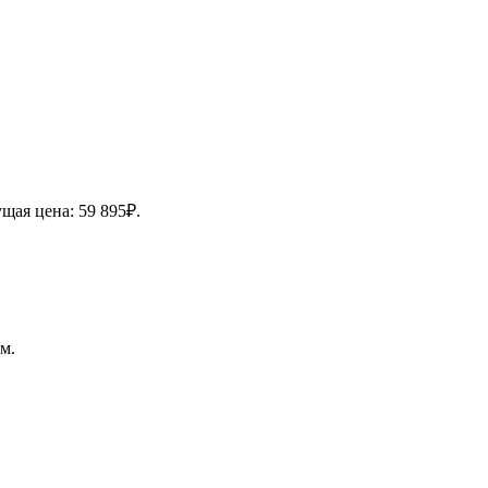
щая цена: 59 895₽.
м.