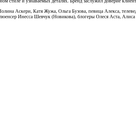
ом стиле и узнаваемых деталях. Бренд заслужил доверие клиенто
олина Аскери, Катя Жужа, Ольга Бузова, певица Алекса, телев
люенсер Инесса Шевчук (Новикова), блогеры Олеся Аста, Алиса