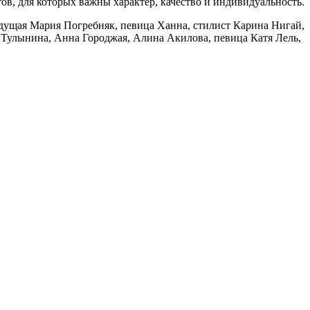
в, для которых важны характер, качество и индивидуальность.
едущая Мария Погребняк, певица Ханна, стилист Карина Нигай,
 Тулынина, Анна Городжая, Алина Акилова, певица Катя Лель,