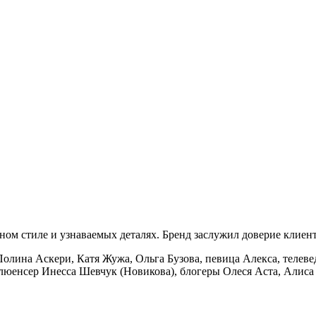
ом стиле и узнаваемых деталях. Бренд заслужил доверие клиенто
олина Аскери, Катя Жужа, Ольга Бузова, певица Алекса, телев
люенсер Инесса Шевчук (Новикова), блогеры Олеся Аста, Алиса